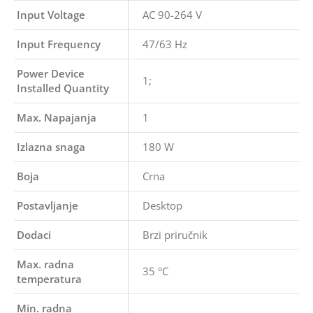
Input Voltage
AC 90-264 V
Input Frequency
47/63 Hz
Power Device
1;
Installed Quantity
Max. Napajanja
1
Izlazna snaga
180 W
Boja
Crna
Postavljanje
Desktop
Dodaci
Brzi priručnik
Max. radna
35 °C
temperatura
Min. radna