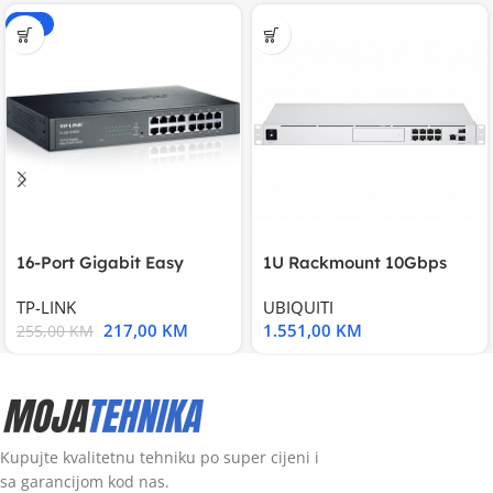
-15%
16-Port Gigabit Easy
1U Rackmount 10Gbps
Smart Switch, 16
UniFi Multi-Application
TP-LINK
UBIQUITI
217,00
KM
1.551,00
KM
255,00
KM
Kupujte kvalitetnu tehniku po super cijeni i
sa garancijom kod nas.