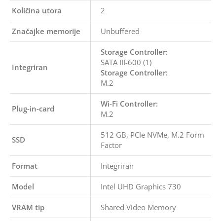
Količina utora
2
Značajke memorije
Unbuffered
Storage Controller:
SATA III-600 (1)
Integriran
Storage Controller:
M.2
Wi-Fi Controller:
Plug-in-card
M.2
512 GB, PCIe NVMe, M.2 Form
SSD
Factor
Format
Integriran
Model
Intel UHD Graphics 730
VRAM tip
Shared Video Memory