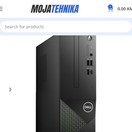
0
0,00
K