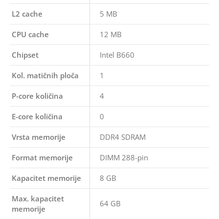
L2 cache
5 MB
CPU cache
12 MB
Chipset
Intel B660
Kol. matičnih ploča
1
P-core količina
4
E-core količina
0
Vrsta memorije
DDR4 SDRAM
Format memorije
DIMM 288-pin
Kapacitet memorije
8 GB
Max. kapacitet
64 GB
memorije