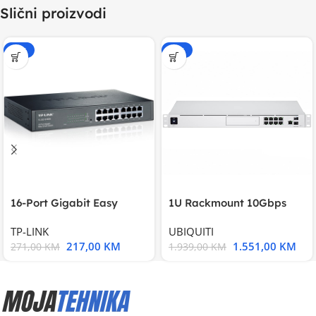
Slični proizvodi
-20%
-20%
16-Port Gigabit Easy
1U Rackmount 10Gbps
Smart Switch, 16
UniFi Multi-Application
TP-LINK
UBIQUITI
217,00
KM
1.551,00
KM
271,00
KM
1.939,00
KM