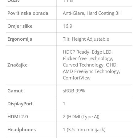
Odziv
1 ms
Površinska obrada
Anti-Glare, Hard Coating 3H
Omjer slike
16:9
Ergonomija
Tilt, Height Adjustable
HDCP Ready, Edge LED,
Flicker-free Technology,
Značajke
Curved Technology, QHD,
AMD FreeSync Technology,
ComfortView
Gamut
sRGB 99%
DisplayPort
1
HDMI 2.0
2 (HDMI (Type A))
Headphones
1 (3.5-mm minijack)