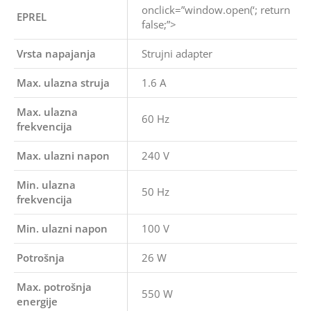
onclick=”window.open(‘; return
EPREL
false;”>
Vrsta napajanja
Strujni adapter
Max. ulazna struja
1.6 A
Max. ulazna
60 Hz
frekvencija
Max. ulazni napon
240 V
Min. ulazna
50 Hz
frekvencija
Min. ulazni napon
100 V
Potrošnja
26 W
Max. potrošnja
550 W
energije