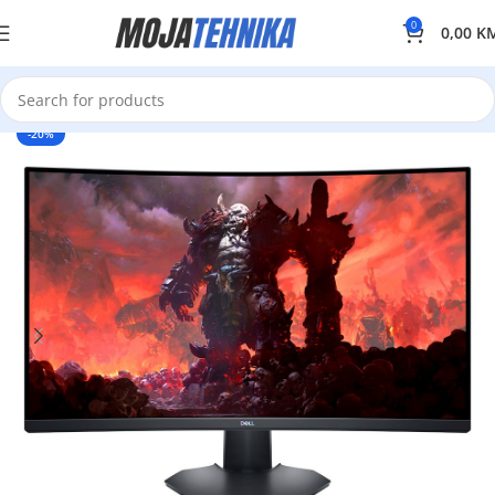
0
0,00
K
-20%