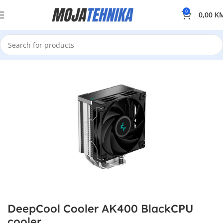
0
0,00
K
DeepCool Cooler AK400 BlackCPU
cooler