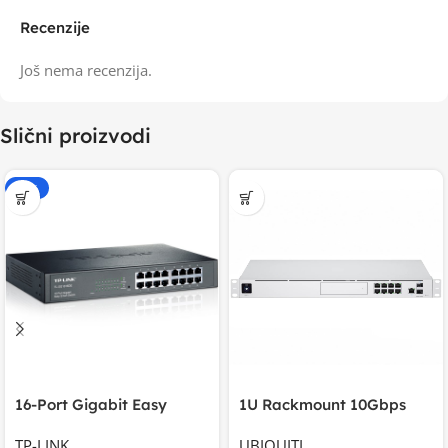
Recenzije
Još nema recenzija.
Slični proizvodi
-15%
16-Port Gigabit Easy
1U Rackmount 10Gbps
Smart Switch, 16
UniFi Multi-Application
TP-LINK
UBIQUITI