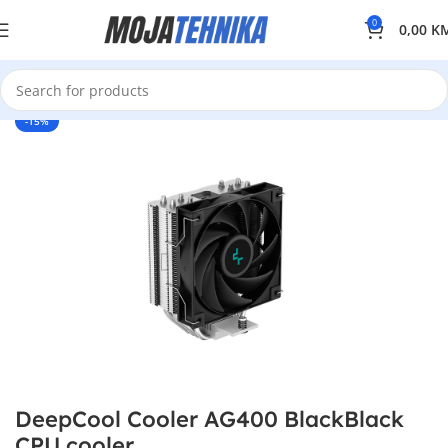
0
0,00
K
-15%
DeepCool Cooler AG400 BlackBlack
CPU cooler