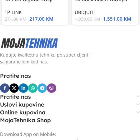
Smart Switch, 16
UniFi Multi-Application
TP-LINK
UBIQUITI
217,00
KM
1.551,00
KM
271,00
KM
1.939,00
KM
Kupujte kvalitetnu tehniku po super cijeni i
sa garancijom kod nas.
Pratite nas
Pratite nas
Uslovi kupovine
Online kupovina
MojaTehnika Shop
Download App on Mobile: