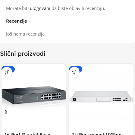
Morate biti
ulogovani
da biste objavili recenziju.
Recenzije
Još nema recenzija.
Slični proizvodi
-20%
-20%
16-Port Gigabit Easy
1U Rackmount 10Gbps