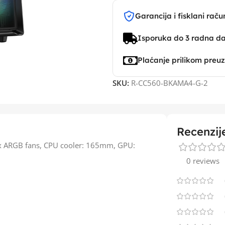
Garancija i fisklani raču
Isporuka do 3 radna d
Plaćanje prilikom preu
SKU:
R-CC560-BKAMA4-G-2
Recenzij
4x ARGB fans, CPU cooler: 165mm, GPU:
0 reviews