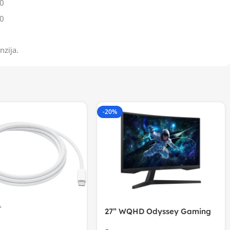
0
0
nzija.
-20%
27” WQHD Odyssey Gaming