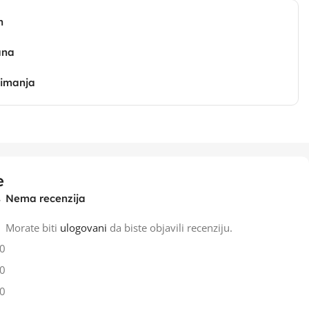
n
ana
zimanja
e
Nema recenzija
Morate biti
ulogovani
da biste objavili recenziju.
0
0
0