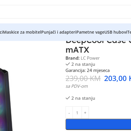
ci
Maskice za mobitel
Punjači i adapteri
Pametne vage
USB hubovi
Te
DeepCool Case 
mATX
Brand:
LC Power
2 na stanju
Garancija: 24 mjeseca
239,00
KM
203,00
sa PDV-om
2 na stanju