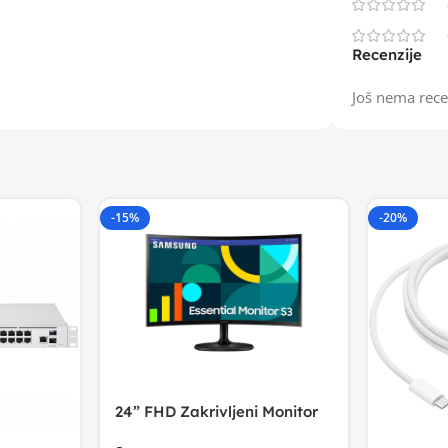
Recenzije
Još nema rece
-15%
-20%
24” FHD Zakrivljeni Monitor
S3VA, 1920×1080