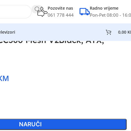
Pozovite nas
Radno vrijeme
061 778 444
Pon-Pet 08:00 - 16:
levizori
0,00
K
CC560 Mesh V2Black, ATX,
KM
NARUČI