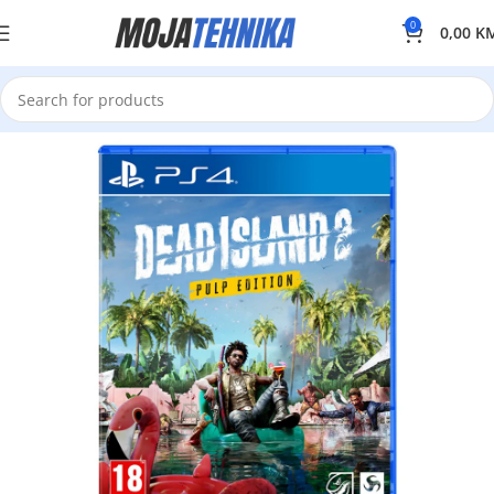
0
0,00
K