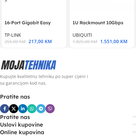
16-Port Gigabit Easy
1U Rackmount 10Gbps
Smart Switch, 16
UniFi Multi-Application
TP-LINK
UBIQUITI
217,00
KM
1.551,00
KM
255,00
KM
1.825,00
KM
Kupujte kvalitetnu tehniku po super cijeni i
sa garancijom kod nas.
Pratite nas
Pratite nas
Uslovi kupovine
Online kupovina