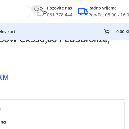
Pozovite nas
Radno vrijeme
061 778 444
Pon-Pet 08:00 - 16:
levizori
0,00
K
50W CX550,80 PLUSBronze,
KM
n
ana