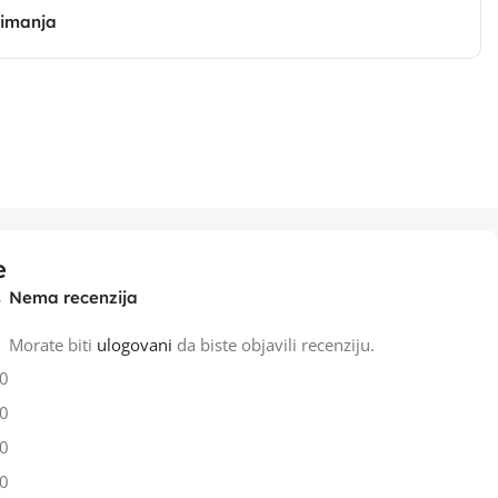
zimanja
e
Nema recenzija
Morate biti
ulogovani
da biste objavili recenziju.
0
0
0
0