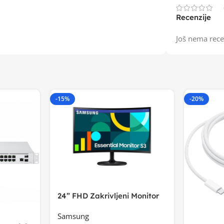
Recenzije
Još nema rece
-15%
-20%
24” FHD Zakrivljeni Monitor
S3VA, 1920×1080
Samsung