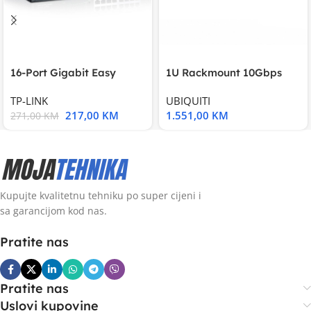
16-Port Gigabit Easy
1U Rackmount 10Gbps
Smart Switch, 16
UniFi Multi-Application
TP-LINK
UBIQUITI
217,00
KM
1.551,00
KM
271,00
KM
Kupujte kvalitetnu tehniku po super cijeni i
sa garancijom kod nas.
Pratite nas
Pratite nas
Uslovi kupovine