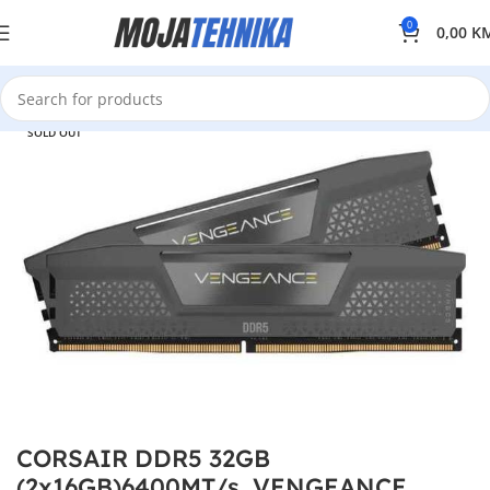
0
0,00
K
SOLD OUT
CORSAIR DDR5 32GB
(2x16GB)6400MT/s, VENGEANCE