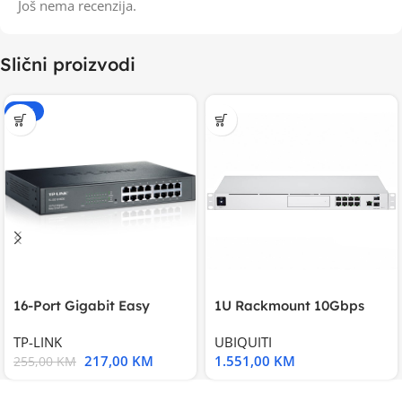
Još nema recenzija.
Slični proizvodi
-15%
16-Port Gigabit Easy
1U Rackmount 10Gbps
Smart Switch, 16
UniFi Multi-Application
TP-LINK
UBIQUITI
217,00
KM
1.551,00
KM
255,00
KM