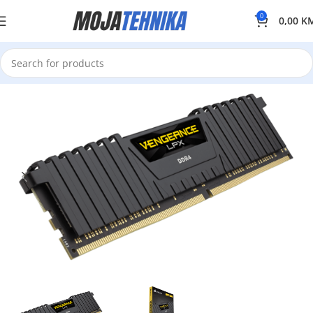
0
0,00
K