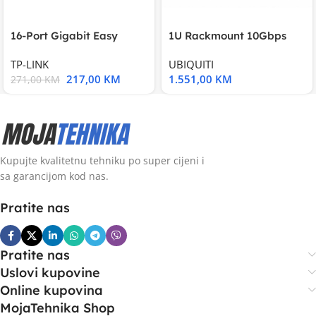
16-Port Gigabit Easy
1U Rackmount 10Gbps
Smart Switch, 16
UniFi Multi-Application
TP-LINK
UBIQUITI
217,00
KM
1.551,00
KM
271,00
KM
Kupujte kvalitetnu tehniku po super cijeni i
sa garancijom kod nas.
Pratite nas
Pratite nas
Uslovi kupovine
Online kupovina
MojaTehnika Shop