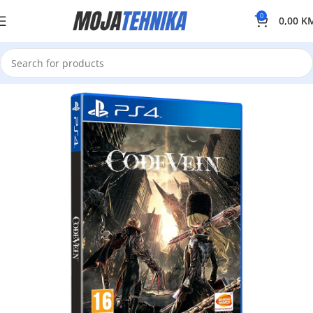
0
0,00
K