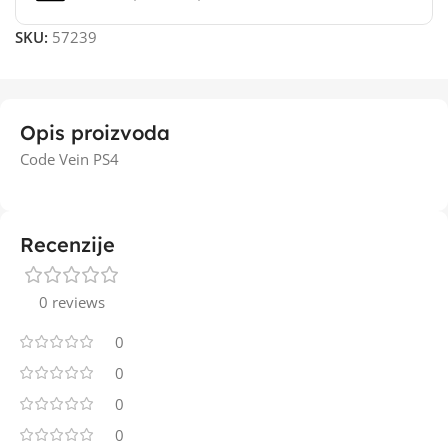
SKU:
57239
Opis proizvoda
Code Vein PS4
Recenzije
0 reviews
0
0
0
0