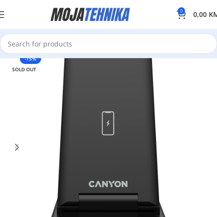
0
0,00
K
-15%
SOLD OUT