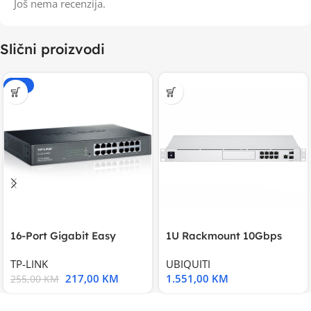
Još nema recenzija.
Slični proizvodi
-15%
16-Port Gigabit Easy
1U Rackmount 10Gbps
Smart Switch, 16
UniFi Multi-Application
TP-LINK
UBIQUITI
217,00
KM
1.551,00
KM
255,00
KM