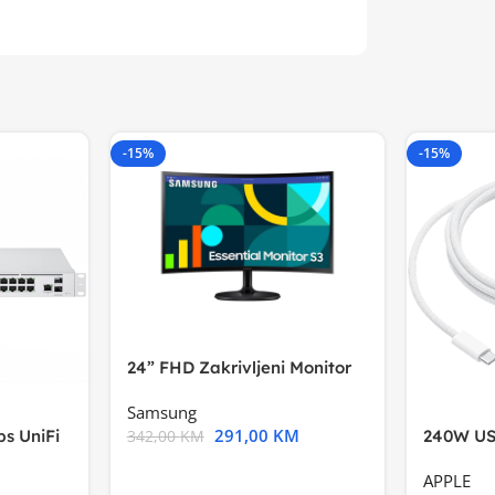
-15%
-15%
24” FHD Zakrivljeni Monitor
S3VA, 1920×1080
Samsung
291,00
KM
s UniFi
240W US
342,00
KM
m),Mode
APPLE