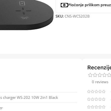
Plaćanje prilikom preu
SKU:
CNS-WCS202B
Recenzij
0 reviews
s charger WS-202 10W 2in1 Black
er