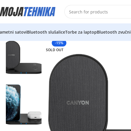
ametni satovi
Bluetooth slušalice
Torbe za laptop
Bluetooth zvučni
-15%
SOLD OUT