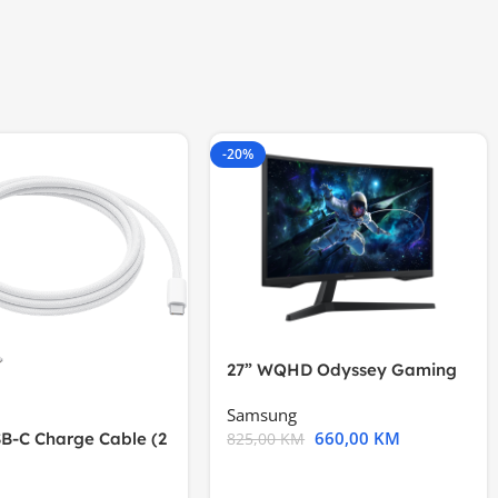
-20%
27” WQHD Odyssey Gaming
Samsung
660,00
KM
B-C Charge Cable (2
825,00
KM
l A2794