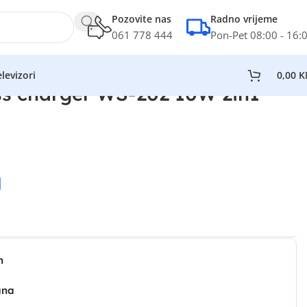
Pozovite nas
Radno vrijeme
061 778 444
Pon-Pet 08:00 - 16:
levizori
0,00
K
s charger WS-202 10W 2in1
M
n
ana