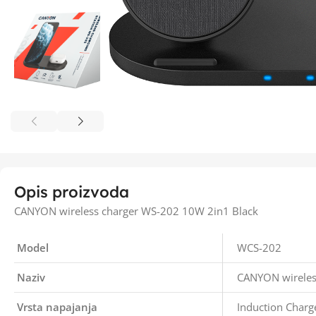
Opis proizvoda
CANYON wireless charger WS-202 10W 2in1 Black
Model
WCS-202
Naziv
CANYON wireles
Vrsta napajanja
Induction Charg