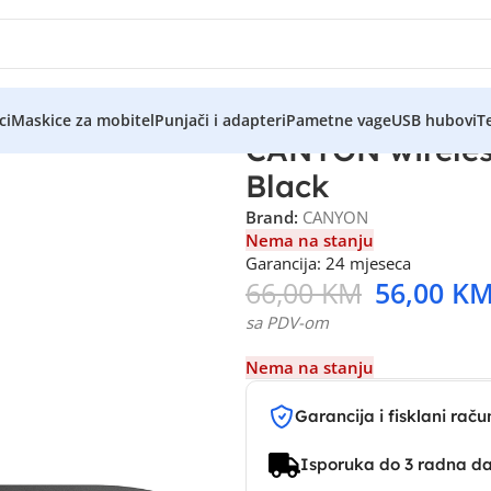
ci
Maskice za mobitel
Punjači i adapteri
Pametne vage
USB hubovi
Te
CANYON wireles
Black
Brand:
CANYON
Nema na stanju
Garancija: 24 mjeseca
66,00
KM
56,00
K
sa PDV-om
Nema na stanju
Garancija i fisklani raču
Isporuka do 3 radna d