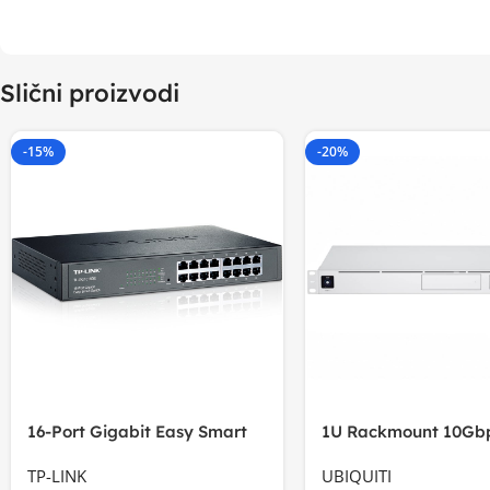
Slični proizvodi
-15%
-20%
16-Port Gigabit Easy Smart
1U Rackmount 10Gbp
Switch, 16
Multi-Application
TP-LINK
UBIQUITI