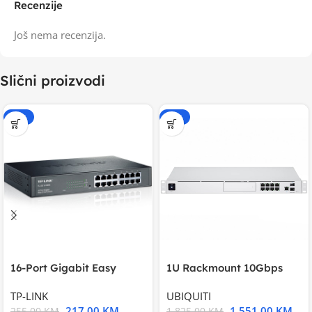
Recenzije
Još nema recenzija.
Slični proizvodi
-15%
-15%
16-Port Gigabit Easy
1U Rackmount 10Gbps
Smart Switch, 16
UniFi Multi-Application
TP-LINK
UBIQUITI
217,00
KM
1.551,00
KM
255,00
KM
1.825,00
KM