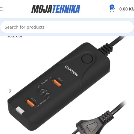
0
0,00
K
SOLD OUT