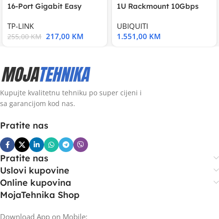
16-Port Gigabit Easy
1U Rackmount 10Gbps
Smart Switch, 16
UniFi Multi-Application
TP-LINK
UBIQUITI
217,00
KM
1.551,00
KM
255,00
KM
Kupujte kvalitetnu tehniku po super cijeni i
sa garancijom kod nas.
Pratite nas
Pratite nas
Uslovi kupovine
Online kupovina
MojaTehnika Shop
Download App on Mobile: