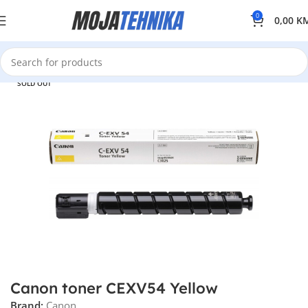
0
0,00
K
SOLD OUT
Canon toner CEXV54 Yellow
Brand:
Canon