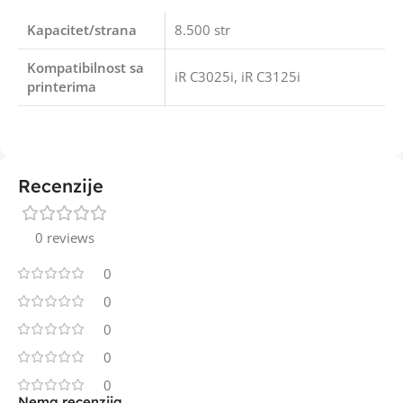
Kapacitet/strana
8.500 str
Kompatibilnost sa
iR C3025i, iR C3125i
printerima
Recenzije
0 reviews
0
0
0
0
0
Nema recenzija