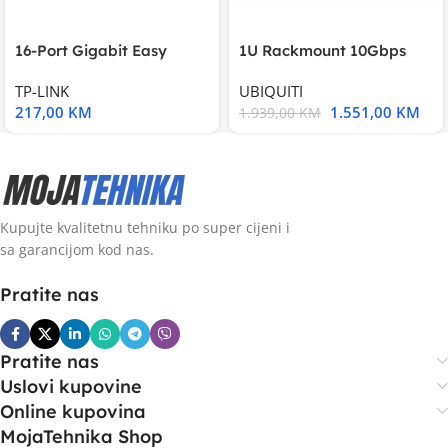
16-Port Gigabit Easy
1U Rackmount 10Gbps
Smart Switch, 16
UniFi Multi-Application
TP-LINK
UBIQUITI
217,00
KM
1.551,00
KM
1.939,00
KM
Kupujte kvalitetnu tehniku po super cijeni i
sa garancijom kod nas.
Pratite nas
Pratite nas
Uslovi kupovine
Online kupovina
MojaTehnika Shop