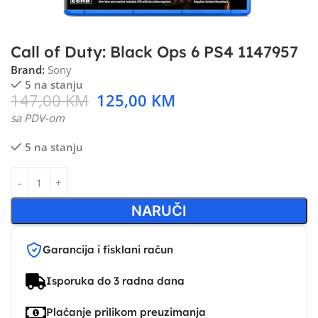
Call of Duty: Black Ops 6 PS4 1147957
Brand:
Sony
5 na stanju
147,00
KM
125,00
KM
sa PDV-om
5 na stanju
NARUČI
Garancija i fisklani račun
Isporuka do 3 radna dana
Plaćanje prilikom preuzimanja