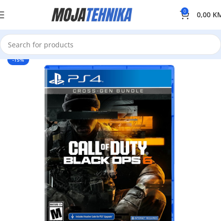
0
0,00
K
-15%