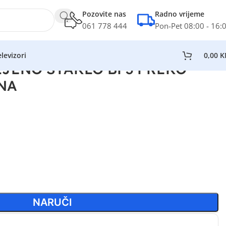
Pozovite nas
Radno vrijeme
061 778 444
Pon-Pet 08:00 - 16:
levizori
0,00
K
JENO STAKLO BF3 PREKO
NA
NARUČI