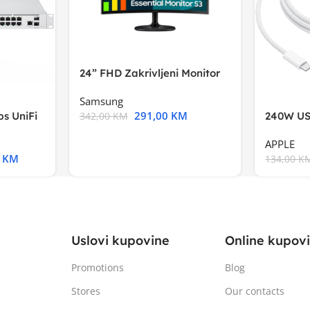
24” FHD Zakrivljeni Monitor
S3VA, 1920×1080
Samsung
291,00
KM
s UniFi
240W US
342,00
KM
m),Mode
APPLE
0
KM
134,00
K
Uslovi kupovine
Online kupov
Promotions
Blog
Stores
Our contacts