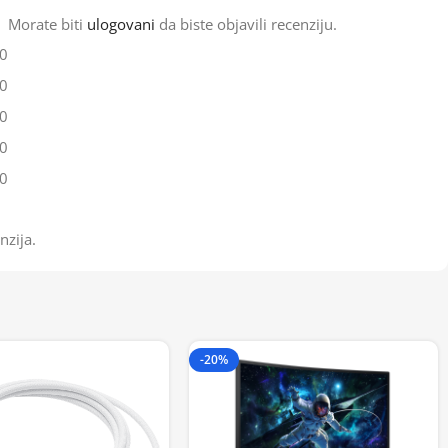
Morate biti
ulogovani
da biste objavili recenziju.
0
0
0
0
0
nzija.
-20%