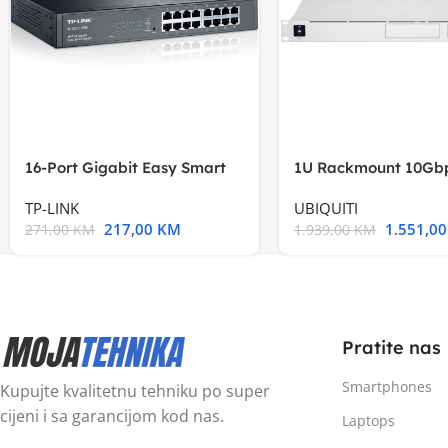
16-Port Gigabit Easy Smart
1U Rackmount 10Gbp
Switch, 16
Multi-Application
TP-LINK
UBIQUITI
217,00
KM
1.551,0
271,00
KM
1.939,00
KM
Pratite nas
Smartphones
Kupujte kvalitetnu tehniku po super
cijeni i sa garancijom kod nas.
Laptops