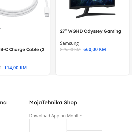
27” WQHD Odyssey Gaming
Samsung
660,00
KM
B-C Charge Cable (2
825,00
KM
l A2794
114,00
KM
M
ina
MojaTehnika Shop
Download App on Mobile: