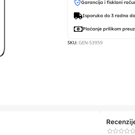
Garancija i fisklani raču
Isporuka do 3 radna d
Plaćanje prilikom preu
SKU:
GEN-53959
Recenzij