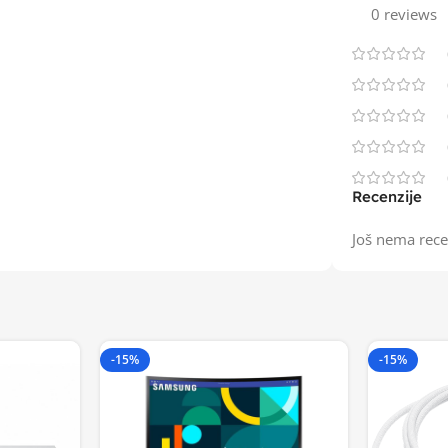
0 reviews
Recenzije
Još nema rece
-15%
-15%