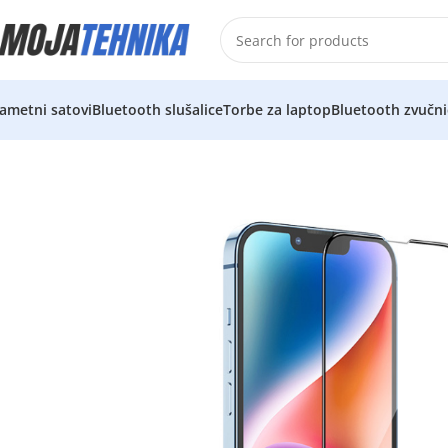
ametni satovi
Bluetooth slušalice
Torbe za laptop
Bluetooth zvučni