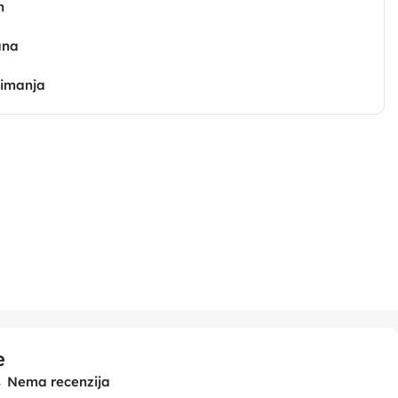
n
ana
zimanja
e
Nema recenzija