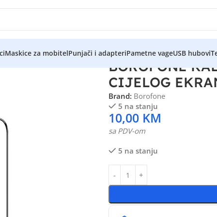
ci
Maskice za mobitel
Punjači i adapteri
Pametne vage
USB hubovi
Te
BOROFONE KAL
CIJELOG EKRA
Brand:
Borofone
5 na stanju
10,00
KM
sa PDV-om
5 na stanju