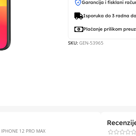
Garancija i fisklani raču
Isporuka do 3 radna d
Plaćanje prilikom preu
SKU:
GEN-53965
Recenzij
 IPHONE 12 PRO MAX