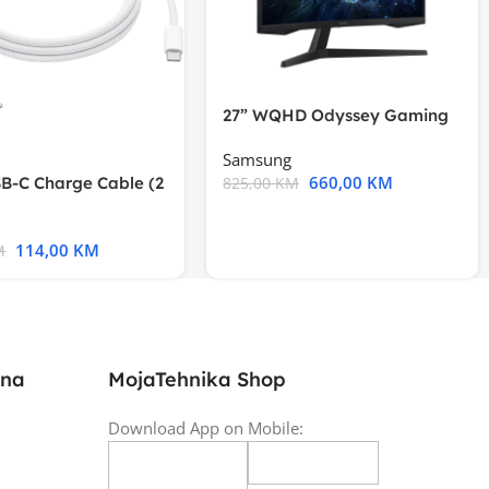
27” WQHD Odyssey Gaming
Samsung
660,00
KM
B-C Charge Cable (2
825,00
KM
l A2794
114,00
KM
M
ina
MojaTehnika Shop
Download App on Mobile: