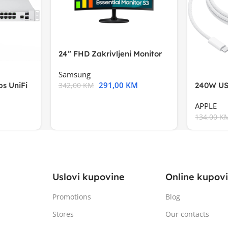
24” FHD Zakrivljeni Monitor
S3VA, 1920×1080
Samsung
291,00
KM
s UniFi
240W US
342,00
KM
m),Mode
APPLE
134,00
K
Uslovi kupovine
Online kupov
Promotions
Blog
Stores
Our contacts