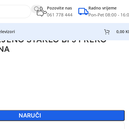
Pozovite nas
Radno vrijeme
061 778 444
Pon-Pet 08:00 - 16:
levizori
0,00
K
JENO STAKLO BF3 PREKO
NA
NARUČI