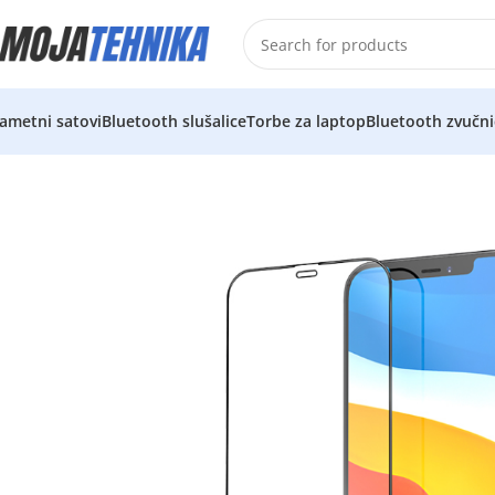
ametni satovi
Bluetooth slušalice
Torbe za laptop
Bluetooth zvučni