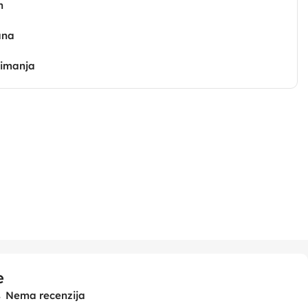
n
ana
zimanja
e
Nema recenzija