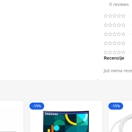
0 reviews
Recenzije
Još nema rece
-15%
-15%