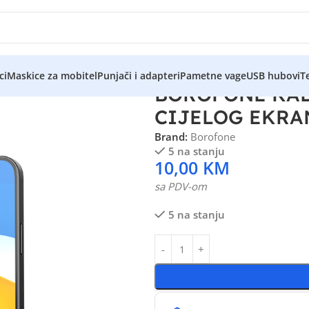
ci
Maskice za mobitel
Punjači i adapteri
Pametne vage
USB hubovi
Te
BOROFONE KAL
CIJELOG EKRA
Brand:
Borofone
5 na stanju
10,00
KM
sa PDV-om
5 na stanju