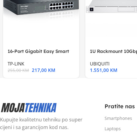
16-Port Gigabit Easy Smart
1U Rackmount 10Gbp
Switch, 16
Multi-Application
TP-LINK
UBIQUITI
217,00
KM
1.551,00
KM
255,00
KM
Pratite nas
Smartphones
Kupujte kvalitetnu tehniku po super
cijeni i sa garancijom kod nas.
Laptops