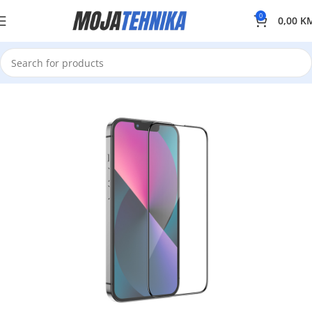
0
0,00
K