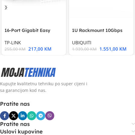
16-Port Gigabit Easy
1U Rackmount 10Gbps
Smart Switch, 16
UniFi Multi-Application
TP-LINK
UBIQUITI
217,00
KM
1.551,00
KM
255,00
KM
1.939,00
KM
Kupujte kvalitetnu tehniku po super cijeni i
sa garancijom kod nas.
Pratite nas
Pratite nas
Uslovi kupovine