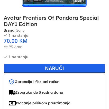
Avatar Frontiers Of Pandora Special
DAY1 Edition
Brand:
Sony
1 na stanju
70,00
KM
sa PDV-om
1 na stanju
NARUČI
Garancija i fisklani račun
Isporuka do 3 radna dana
Plaćanje prilikom preuzimanja