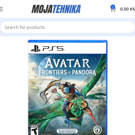
0
0,00
K