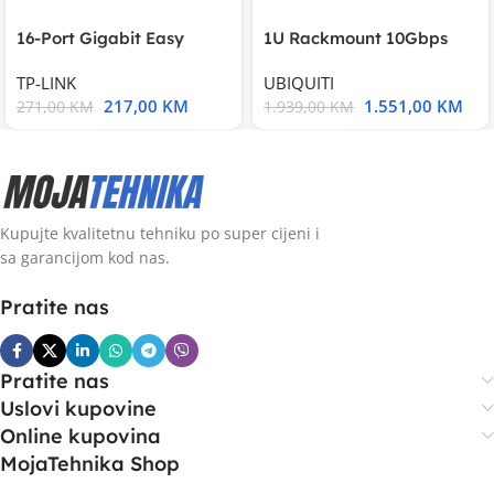
16-Port Gigabit Easy
1U Rackmount 10Gbps
Smart Switch, 16
UniFi Multi-Application
TP-LINK
UBIQUITI
217,00
KM
1.551,00
KM
271,00
KM
1.939,00
KM
Kupujte kvalitetnu tehniku po super cijeni i
sa garancijom kod nas.
Pratite nas
Pratite nas
Uslovi kupovine
Online kupovina
MojaTehnika Shop