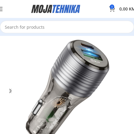
0
0,00
K