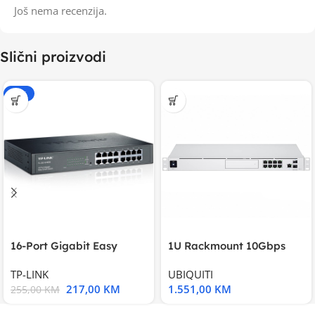
Još nema recenzija.
Slični proizvodi
-15%
16-Port Gigabit Easy
1U Rackmount 10Gbps
Smart Switch, 16
UniFi Multi-Application
TP-LINK
UBIQUITI
217,00
KM
1.551,00
KM
255,00
KM