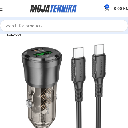
0
0,00
K
SOLD OUT