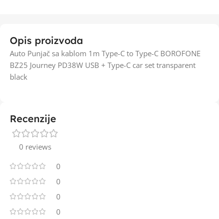
Opis proizvoda
Auto Punjač sa kablom 1m Type-C to Type-C BOROFONE
BZ25 Journey PD38W USB + Type-C car set transparent
black
Recenzije
0 reviews
0
0
0
0