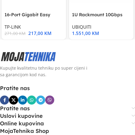
16-Port Gigabit Easy
1U Rackmount 10Gbps
Smart Switch, 16
UniFi Multi-Application
TP-LINK
UBIQUITI
217,00
KM
1.551,00
KM
271,00
KM
Kupujte kvalitetnu tehniku po super cijeni i
sa garancijom kod nas.
Pratite nas
Pratite nas
Uslovi kupovine
Online kupovina
MojaTehnika Shop