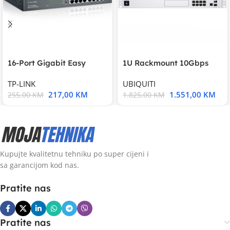
16-Port Gigabit Easy
1U Rackmount 10Gbps
Smart Switch, 16
UniFi Multi-Application
TP-LINK
UBIQUITI
217,00
KM
1.551,00
KM
255,00
KM
1.825,00
KM
Kupujte kvalitetnu tehniku po super cijeni i
sa garancijom kod nas.
Pratite nas
Pratite nas