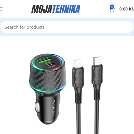
0
0,00
K