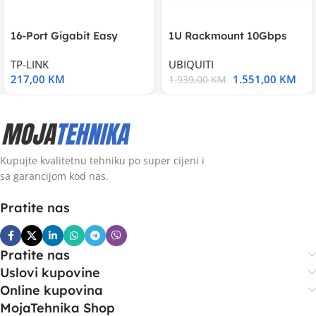
16-Port Gigabit Easy
1U Rackmount 10Gbps
Smart Switch, 16
UniFi Multi-Application
TP-LINK
UBIQUITI
217,00
KM
1.551,00
KM
1.939,00
KM
Kupujte kvalitetnu tehniku po super cijeni i
sa garancijom kod nas.
Pratite nas
Pratite nas
Uslovi kupovine
Online kupovina
MojaTehnika Shop