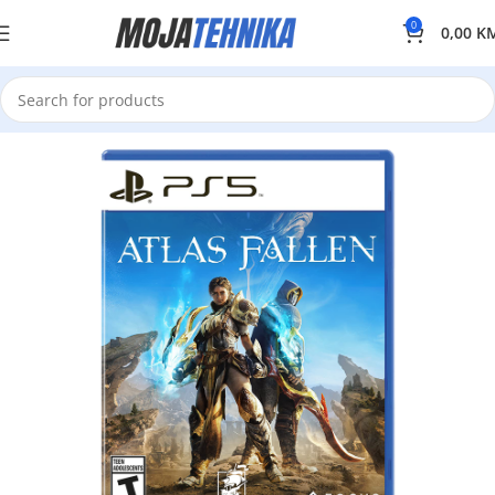
0
0,00
K