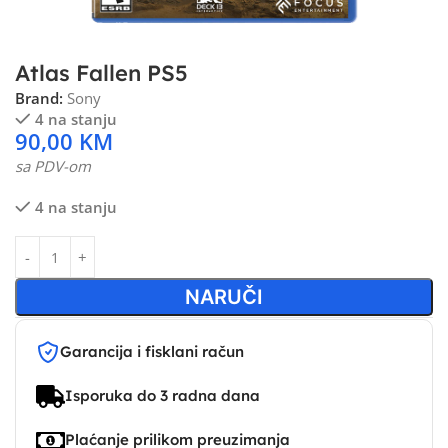
Atlas Fallen PS5
Brand:
Sony
4 na stanju
90,00
KM
sa PDV-om
4 na stanju
NARUČI
Garancija i fisklani račun
Isporuka do 3 radna dana
Plaćanje prilikom preuzimanja