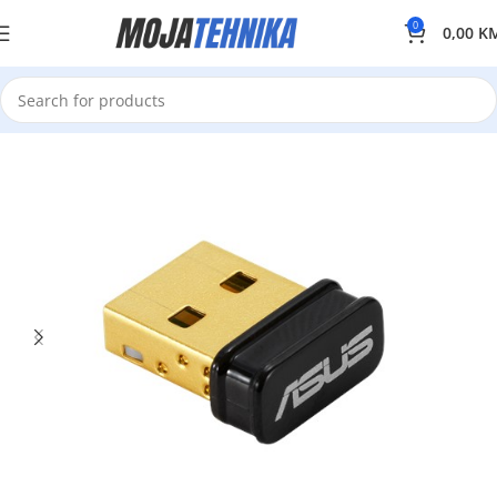
0
0,00
K