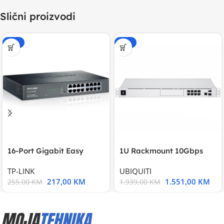
Slični proizvodi
-15%
-20%
16-Port Gigabit Easy
1U Rackmount 10Gbps
Smart Switch, 16
UniFi Multi-Application
TP-LINK
UBIQUITI
217,00
KM
1.551,00
KM
255,00
KM
1.939,00
KM