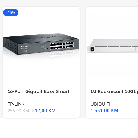
-15%
16-Port Gigabit Easy Smart
1U Rackmount 10Gbp
Switch, 16
Multi-Application
TP-LINK
UBIQUITI
217,00
KM
1.551,00
KM
255,00
KM