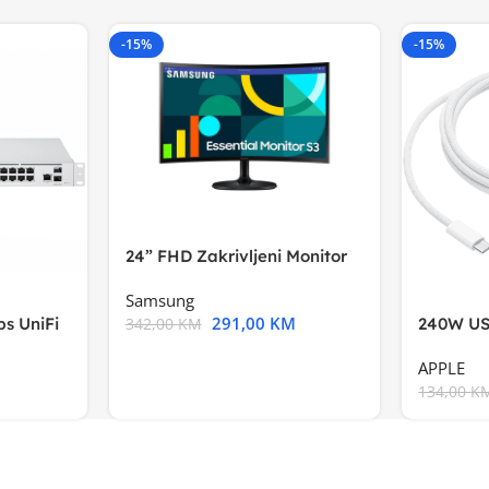
-15%
-15%
24” FHD Zakrivljeni Monitor
S3VA, 1920×1080
Samsung
291,00
KM
s UniFi
240W US
342,00
KM
m),Mode
APPLE
134,00
K