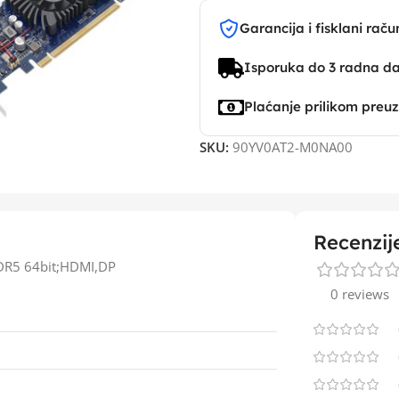
Garancija i fisklani raču
Isporuka do 3 radna d
Plaćanje prilikom preu
SKU:
90YV0AT2-M0NA00
Recenzij
DR5 64bit;HDMI,DP
0 reviews