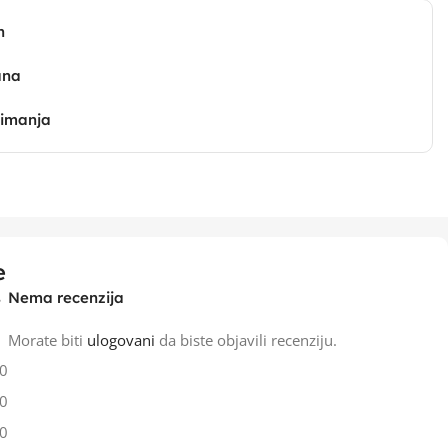
n
ana
zimanja
e
Nema recenzija
Morate biti
ulogovani
da biste objavili recenziju.
0
0
0