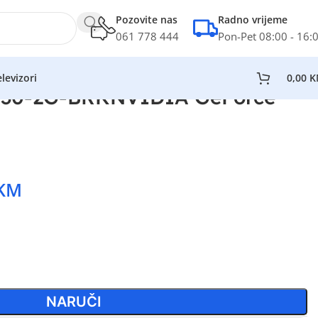
Pozovite nas
Radno vrijeme
061 778 444
Pon-Pet 08:00 - 16:
levizori
0,00
K
30-2G-BRKNVIDIA GeForce
KM
NARUČI