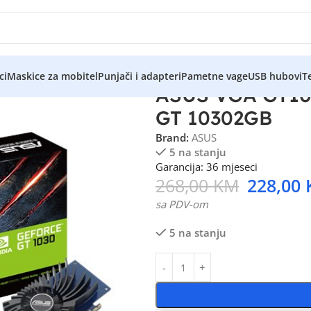
ci
Maskice za mobitel
Punjači i adapteri
Pametne vage
USB hubovi
Te
ASUS VGA GT10
GT 10302GB
Brand:
ASUS
5 na stanju
Garancija: 36 mjeseci
268,00
KM
228,00
sa PDV-om
5 na stanju