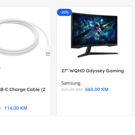
-20%
27” WQHD Odyssey Gaming
Samsung
660,00
KM
B-C Charge Cable (2
825,00
KM
l A2794
114,00
KM
M