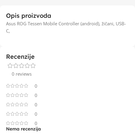
Opis proizvoda
Asus ROG Tessen Mobile Controller (android), žičani, USB-
C,
Recenzije
0 reviews
0
0
0
0
0
Nema recenzija