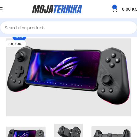
0
0,00
K
-15%
SOLD OUT