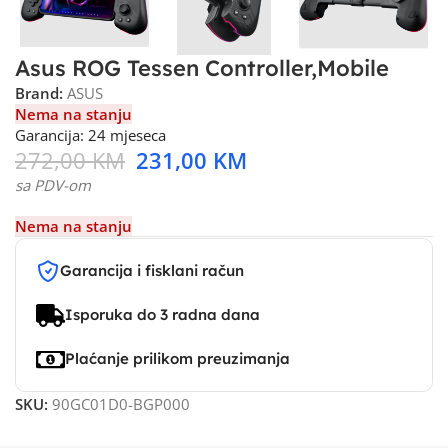
Asus ROG Tessen Controller,Mobile
Brand:
ASUS
Nema na stanju
Garancija: 24 mjeseca
272,00
KM
231,00
KM
sa PDV-om
Nema na stanju
Garancija i fisklani račun
Isporuka do 3 radna dana
Plaćanje prilikom preuzimanja
SKU:
90GC01D0-BGP000