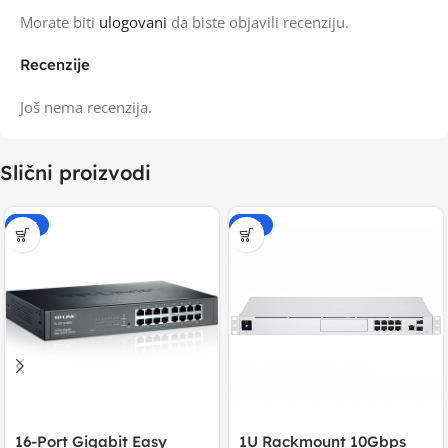
Morate biti
ulogovani
da biste objavili recenziju.
Recenzije
Još nema recenzija.
Slični proizvodi
-15%
-20%
16-Port Gigabit Easy
1U Rackmount 10Gbps