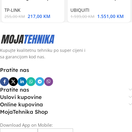
Smart Switch, 16
UniFi Multi-Application
TP-LINK
UBIQUITI
217,00
KM
1.551,00
KM
255,00
KM
1.939,00
KM
Kupujte kvalitetnu tehniku po super cijeni i
sa garancijom kod nas.
Pratite nas
Pratite nas
Uslovi kupovine
Online kupovina
MojaTehnika Shop
Download App on Mobile: