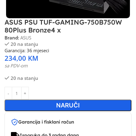
ASUS PSU TUF-GAMING-750B750W
80Plus Bronze4 x
Brand:
ASUS
20 na stanju
Garancija: 36 mjeseci
234,00
KM
sa PDV-om
20 na stanju
NARUČI
Garancija i fisklani račun
Isporuka do 3 radna dana