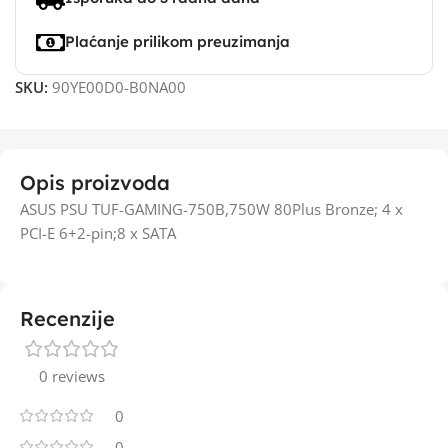
Plaćanje prilikom preuzimanja
SKU:
90YE00D0-B0NA00
Opis proizvoda
ASUS PSU TUF-GAMING-750B,750W 80Plus Bronze; 4 x
PCI-E 6+2-pin;8 x SATA
Recenzije
0 reviews
0
0