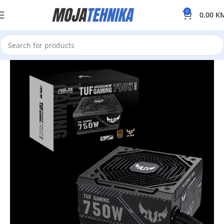
0
0,00
K