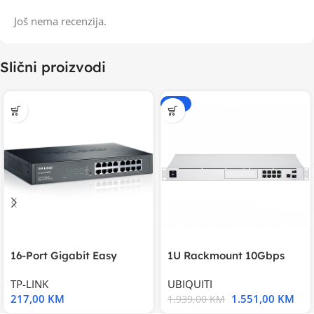
Još nema recenzija.
Slični proizvodi
-20%
16-Port Gigabit Easy
1U Rackmount 10Gbps
Smart Switch, 16
UniFi Multi-Application
TP-LINK
UBIQUITI
217,00
KM
1.551,00
KM
1.939,00
KM