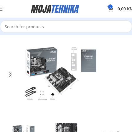
0
0,00
K