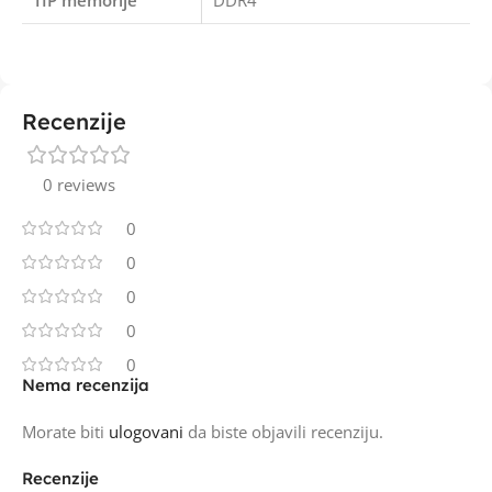
TIP memorije
DDR4
Recenzije
0 reviews
0
0
0
0
0
Nema recenzija
Morate biti
ulogovani
da biste objavili recenziju.
Recenzije