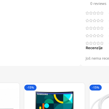
0 reviews
Recenzije
Još nema rece
-15%
-15%