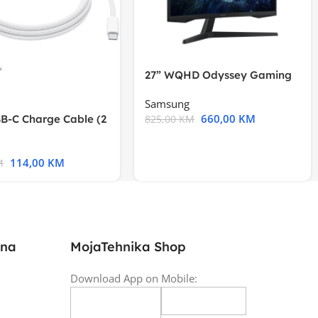
27” WQHD Odyssey Gaming
Samsung
660,00
KM
B-C Charge Cable (2
825,00
KM
l A2794
114,00
KM
M
ina
MojaTehnika Shop
Download App on Mobile: