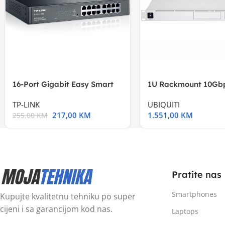
16-Port Gigabit Easy Smart
1U Rackmount 10Gbp
Switch, 16
Multi-Application
TP-LINK
UBIQUITI
217,00
KM
1.551,00
KM
255,00
KM
Pratite nas
Smartphones
Kupujte kvalitetnu tehniku po super
cijeni i sa garancijom kod nas.
Laptops