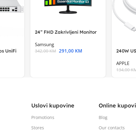
24” FHD Zakrivljeni Monitor
S3VA, 1920×1080
Samsung
291,00
KM
s UniFi
240W US
342,00
KM
m),Mode
APPLE
134,00
K
Uslovi kupovine
Online kupov
Promotions
Blog
Stores
Our contacts