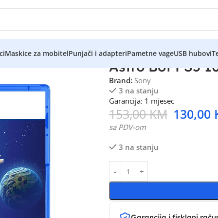
ci
Maskice za mobitel
Punjači i adapteri
Pametne vage
USB hubovi
Te
Astro Bot PS5 
Brand:
Sony
3 na stanju
Garancija: 1 mjesec
153,00
KM
130,00
sa PDV-om
3 na stanju
Garancija i fisklani raču