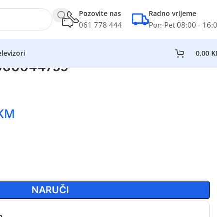
Pozovite nas
Radno vrijeme
061 778 444
Pon-Pet 08:00 - 16:
levizori
0,00
K
1000044755
KM
NARUČI
n