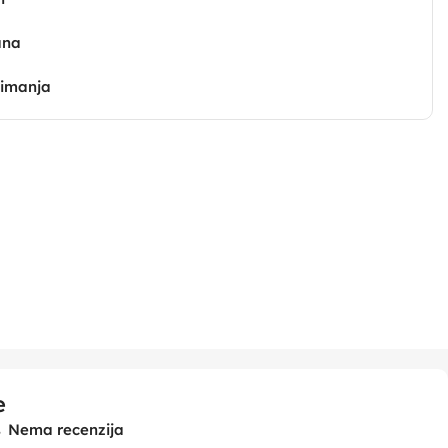
ana
zimanja
e
Nema recenzija