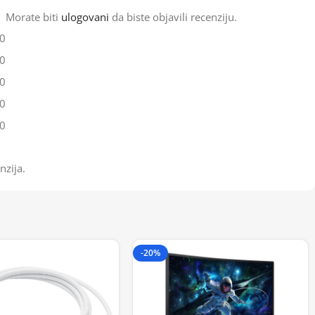
Morate biti
ulogovani
da biste objavili recenziju.
0
0
0
0
0
nzija.
-20%