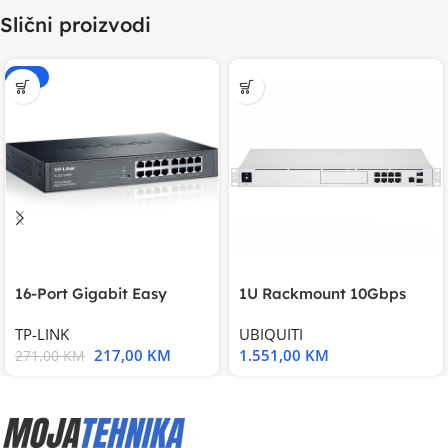
Slični proizvodi
-20%
16-Port Gigabit Easy
1U Rackmount 10Gbps
Smart Switch, 16
UniFi Multi-Application
TP-LINK
UBIQUITI
217,00
KM
1.551,00
KM
271,00
KM