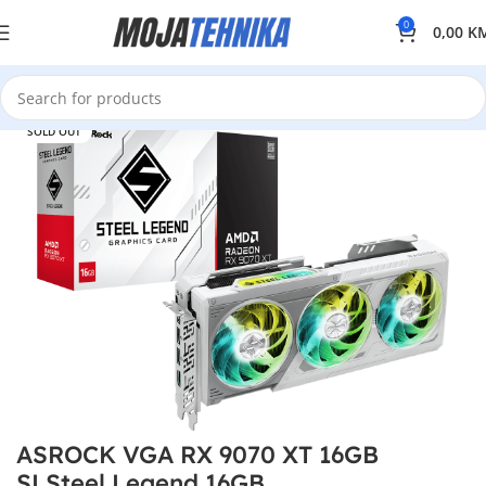
0
0,00
K
SOLD OUT
ASROCK VGA RX 9070 XT 16GB
SLSteel Legend 16GB