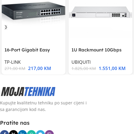
16-Port Gigabit Easy
1U Rackmount 10Gbps
Smart Switch, 16
UniFi Multi-Application
TP-LINK
UBIQUITI
217,00
KM
1.551,00
KM
271,00
KM
1.825,00
KM
Kupujte kvalitetnu tehniku po super cijeni i
sa garancijom kod nas.
Pratite nas