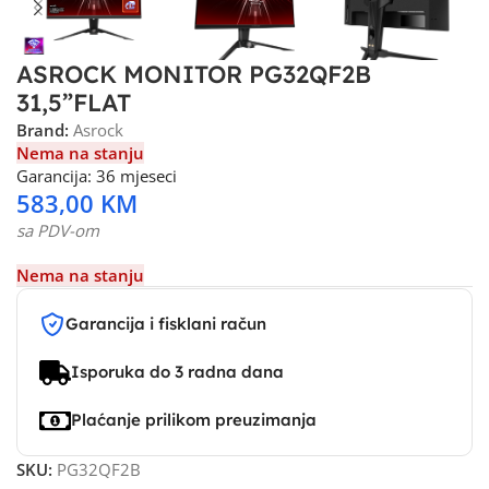
ASROCK MONITOR PG32QF2B
31,5”FLAT
Brand:
Asrock
Nema na stanju
Garancija: 36 mjeseci
583,00
KM
sa PDV-om
Nema na stanju
Garancija i fisklani račun
Isporuka do 3 radna dana
Plaćanje prilikom preuzimanja
SKU:
PG32QF2B