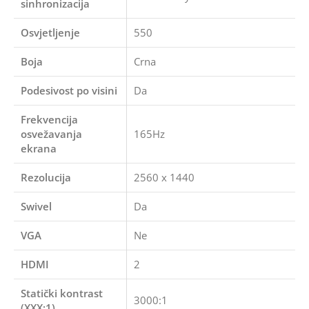
sinhronizacija
Osvjetljenje
550
Boja
Crna
Podesivost po visini
Da
Frekvencija
osvežavanja
165Hz
ekrana
Rezolucija
2560 x 1440
Swivel
Da
VGA
Ne
HDMI
2
Statički kontrast
3000:1
(XXX:1)