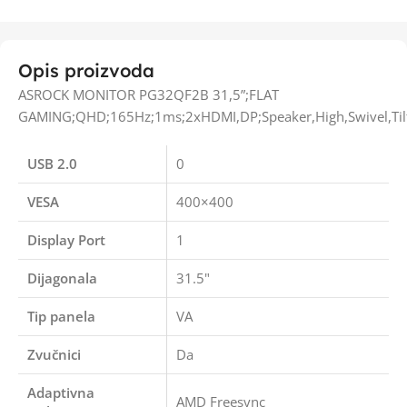
Opis proizvoda
ASROCK MONITOR PG32QF2B 31,5”;FLAT
GAMING;QHD;165Hz;1ms;2xHDMI,DP;Speaker,High,Swivel,Tilt
USB 2.0
0
VESA
400×400
Display Port
1
Dijagonala
31.5"
Tip panela
VA
Zvučnici
Da
Adaptivna
AMD Freesync