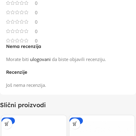
0
0
0
0
0
Nema recenzija
Morate biti
ulogovani
da biste objavili recenziju.
Recenzije
Još nema recenzija.
Slični proizvodi
-20%
-15%