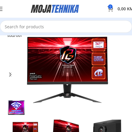
0
0,00
K
SOLD OUT