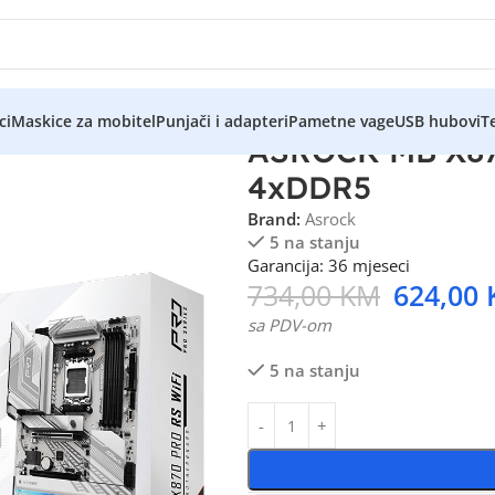
ci
Maskice za mobitel
Punjači i adapteri
Pametne vage
USB hubovi
Te
ASROCK MB X87
4xDDR5
Brand:
Asrock
5 na stanju
Garancija: 36 mjeseci
734,00
KM
624,00
sa PDV-om
5 na stanju