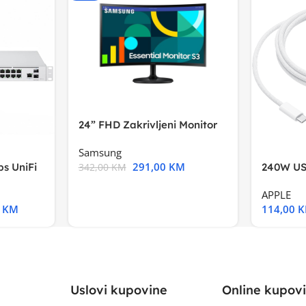
24” FHD Zakrivljeni Monitor
S3VA, 1920×1080
Samsung
291,00
KM
s UniFi
240W US
342,00
KM
m),Mode
APPLE
0
KM
114,00
Uslovi kupovine
Online kupov