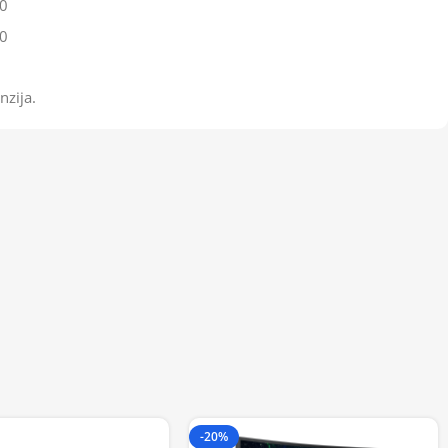
0
0
nzija.
-20%