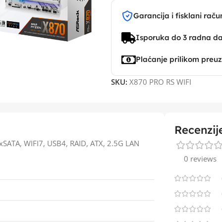
Garancija i fisklani raču
Isporuka do 3 radna d
Plaćanje prilikom preu
SKU:
X870 PRO RS WIFI
Recenzij
ATA, WIFI7, USB4, RAID, ATX, 2.5G LAN
0 reviews