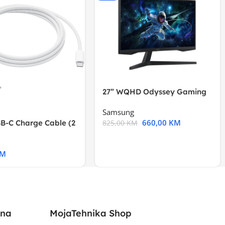
27” WQHD Odyssey Gaming
Samsung
660,00
KM
B-C Charge Cable (2
825,00
KM
l A2794
KM
ina
MojaTehnika Shop