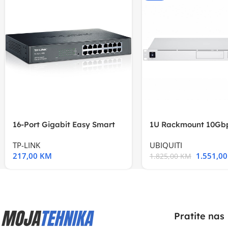
16-Port Gigabit Easy Smart
1U Rackmount 10Gbp
Switch, 16
Multi-Application
TP-LINK
UBIQUITI
217,00
KM
1.551,0
1.825,00
KM
Pratite nas