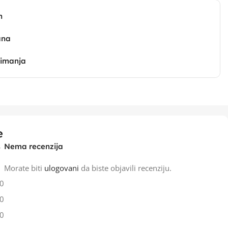
n
ana
zimanja
e
Nema recenzija
Morate biti
ulogovani
da biste objavili recenziju.
0
0
0