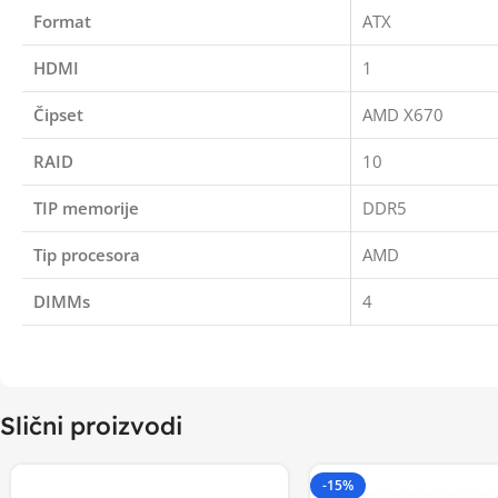
Format
ATX
HDMI
1
Čipset
AMD X670
RAID
10
TIP memorije
DDR5
Tip procesora
AMD
DIMMs
4
Slični proizvodi
-15%