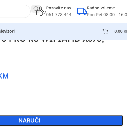
Pozovite nas
Radno vrijeme
061 778 444
Pon-Pet 08:00 - 16:
levizori
0,00
K
0 PRO RS WIFIAMD X870,
KM
NARUČI