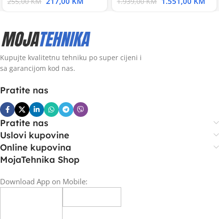
217,00
KM
1.551,00
KM
255,00
KM
1.939,00
KM
Kupujte kvalitetnu tehniku po super cijeni i
sa garancijom kod nas.
Pratite nas
Pratite nas
Uslovi kupovine
Online kupovina
MojaTehnika Shop
Download App on Mobile: