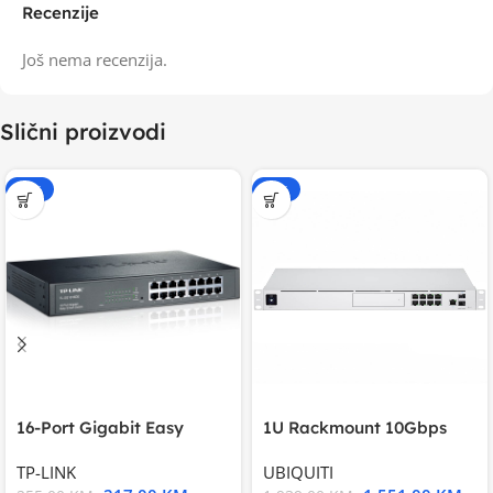
Recenzije
Još nema recenzija.
Slični proizvodi
-15%
-20%
16-Port Gigabit Easy
1U Rackmount 10Gbps
Smart Switch, 16
UniFi Multi-Application
TP-LINK
UBIQUITI