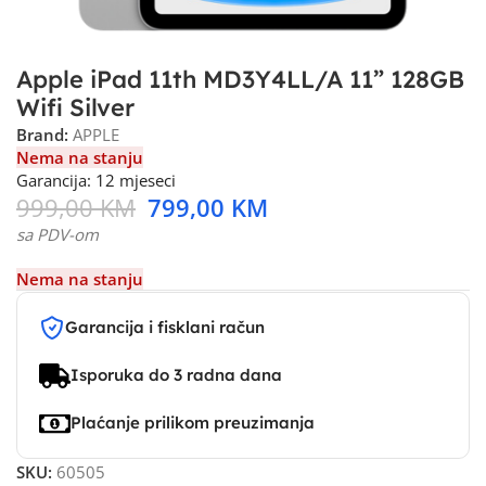
Apple iPad 11th MD3Y4LL/A 11” 128GB
Wifi Silver
Brand:
APPLE
Nema na stanju
Garancija: 12 mjeseci
999,00
KM
799,00
KM
sa PDV-om
Nema na stanju
Garancija i fisklani račun
Isporuka do 3 radna dana
Plaćanje prilikom preuzimanja
SKU:
60505