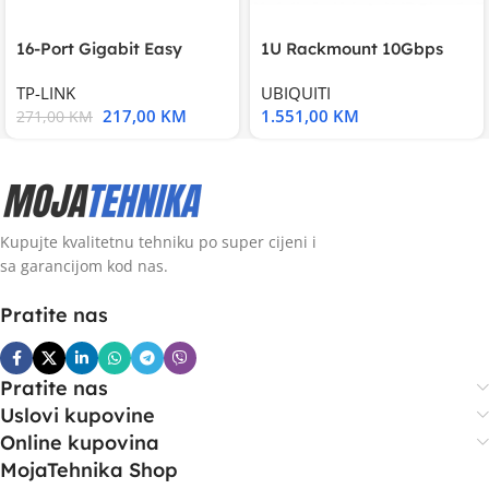
16-Port Gigabit Easy
1U Rackmount 10Gbps
Smart Switch, 16
UniFi Multi-Application
TP-LINK
UBIQUITI
217,00
KM
1.551,00
KM
271,00
KM
Kupujte kvalitetnu tehniku po super cijeni i
sa garancijom kod nas.
Pratite nas
Pratite nas
Uslovi kupovine
Online kupovina
MojaTehnika Shop