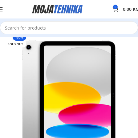
0
0,00
K
-20%
SOLD OUT