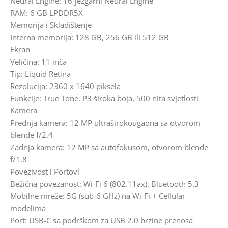
Neural Engine: 16-jezgarni Neural Engine
RAM: 6 GB LPDDR5X
Memorija i Skladištenje
Interna memorija: 128 GB, 256 GB ili 512 GB
Ekran
Veličina: 11 inča
Tip: Liquid Retina
Rezolucija: 2360 x 1640 piksela
Funkcije: True Tone, P3 široka boja, 500 nita svjetlosti
Kamera
Prednja kamera: 12 MP ultraširokougaona sa otvorom
blende f/2.4
Zadnja kamera: 12 MP sa autofokusom, otvorom blende
f/1.8
Povezivost i Portovi
Bežična povezanost: Wi-Fi 6 (802.11ax), Bluetooth 5.3
Mobilne mreže: 5G (sub-6 GHz) na Wi-Fi + Cellular
modelima
Port: USB-C sa podrškom za USB 2.0 brzine prenosa