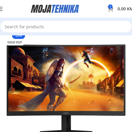
0
0,00
K
-20%
SOLD OUT