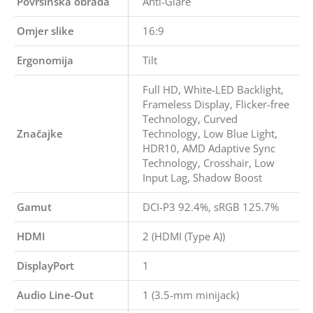
Površinska obrada
Anti-Glare
Omjer slike
16:9
Ergonomija
Tilt
Full HD, White-LED Backlight,
Frameless Display, Flicker-free
Technology, Curved
Značajke
Technology, Low Blue Light,
HDR10, AMD Adaptive Sync
Technology, Crosshair, Low
Input Lag, Shadow Boost
Gamut
DCI-P3 92.4%, sRGB 125.7%
HDMI
2 (HDMI (Type A))
DisplayPort
1
Audio Line-Out
1 (3.5-mm minijack)