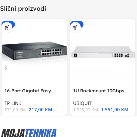
Slični proizvodi
-20%
-15%
16-Port Gigabit Easy
1U Rackmount 10Gbps
Smart Switch, 16
UniFi Multi-Application
TP-LINK
UBIQUITI
217,00
KM
1.551,00
KM
271,00
KM
1.825,00
KM