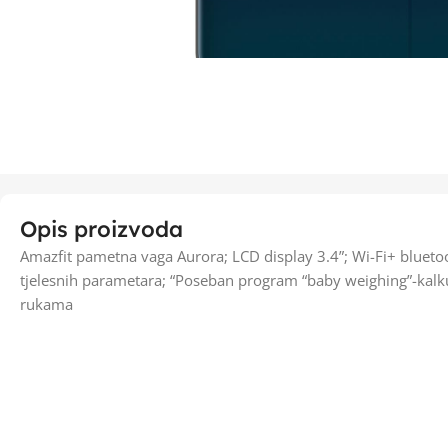
Opis proizvoda
Amazfit pametna vaga Aurora; LCD display 3.4”; Wi-Fi+ bluetoo
tjelesnih parametara; “Poseban program “baby weighing”-kalku
rukama