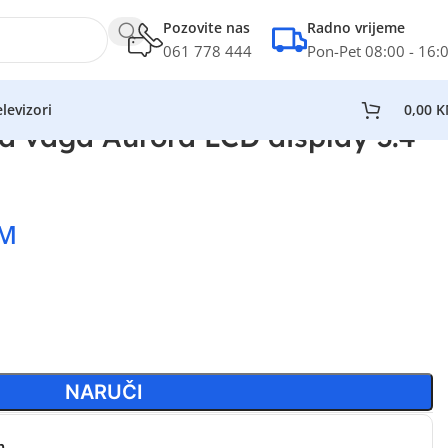
Pozovite nas
Radno vrijeme
061 778 444
Pon-Pet 08:00 - 16:
levizori
0,00
K
 vaga Aurora LCD display 3.4”
M
NARUČI
n