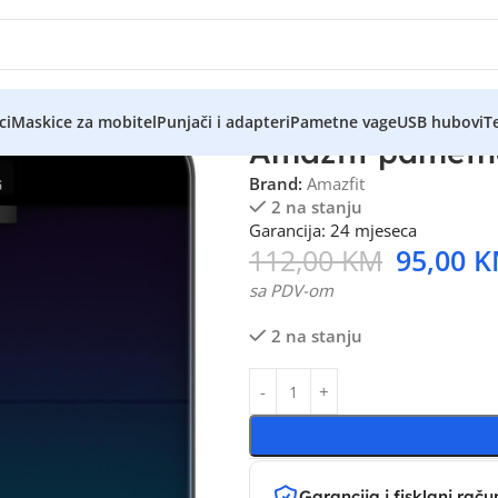
ci
Maskice za mobitel
Punjači i adapteri
Pametne vage
USB hubovi
Te
Amazfit pametna
Brand:
Amazfit
2 na stanju
Garancija: 24 mjeseca
112,00
KM
95,00
K
sa PDV-om
2 na stanju
Garancija i fisklani raču