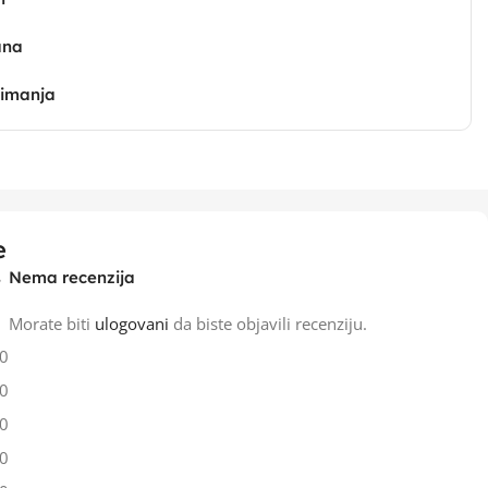
ana
zimanja
e
Nema recenzija
Morate biti
ulogovani
da biste objavili recenziju.
0
0
0
0