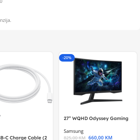
0
nzija.
-20%
27” WQHD Odyssey Gaming
Samsung
660,00
KM
B-C Charge Cable (2
825,00
KM