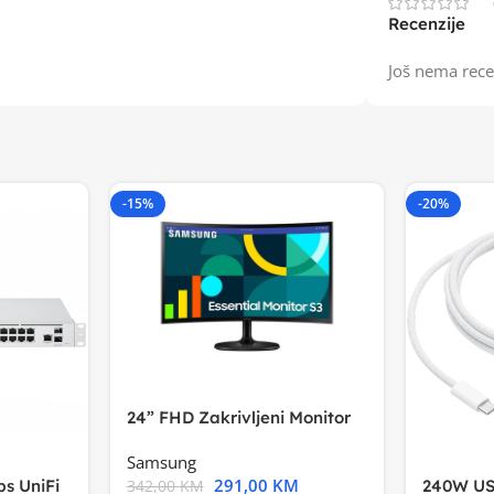
Recenzije
Još nema rece
-15%
-20%
24” FHD Zakrivljeni Monitor
S3VA, 1920×1080
Samsung
291,00
KM
s UniFi
240W US
342,00
KM