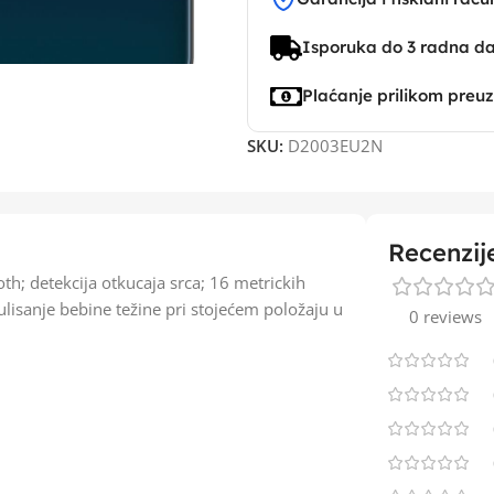
Isporuka do 3 radna d
Plaćanje prilikom preu
SKU:
D2003EU2N
Recenzij
th; detekcija otkucaja srca; 16 metrickih
lisanje bebine težine pri stojećem položaju u
0 reviews