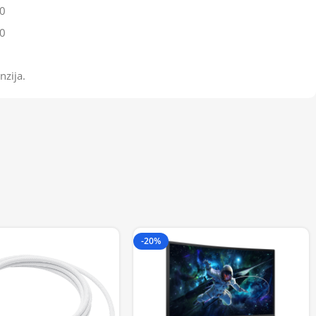
0
0
nzija.
-20%