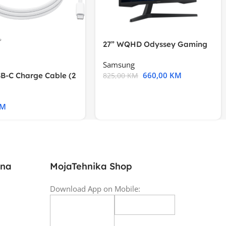
27” WQHD Odyssey Gaming
Samsung
660,00
KM
B-C Charge Cable (2
825,00
KM
l A2794
KM
ina
MojaTehnika Shop
Download App on Mobile: