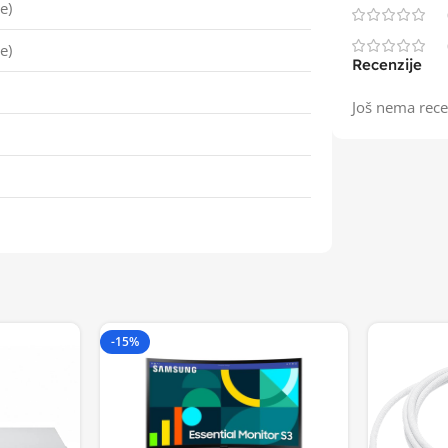
e)
e)
Recenzije
Još nema rece
-15%