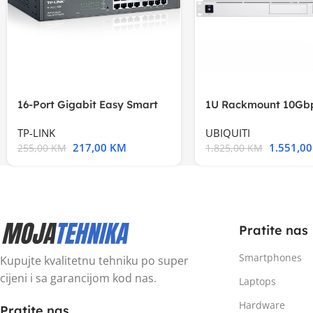
16-Port Gigabit Easy Smart
1U Rackmount 10Gbp
Switch, 16
Multi-Application
TP-LINK
UBIQUITI
217,00
KM
1.551,0
255,00
KM
1.825,00
KM
Pratite nas
Smartphones
Kupujte kvalitetnu tehniku po super
cijeni i sa garancijom kod nas.
Laptops
Hardware
Pratite nas