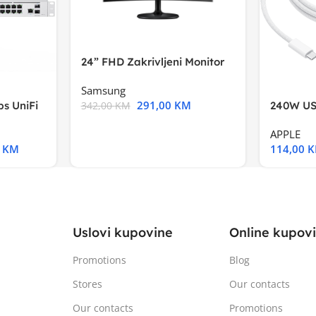
24” FHD Zakrivljeni Monitor
S3VA, 1920×1080
Samsung
291,00
KM
s UniFi
240W US
342,00
KM
m),Mode
APPLE
0
KM
114,00
Uslovi kupovine
Online kupov
Promotions
Blog
Stores
Our contacts
Our contacts
Promotions