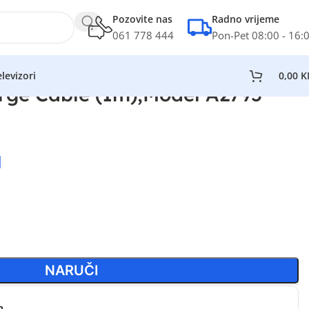
Pozovite nas
Radno vrijeme
061 778 444
Pon-Pet 08:00 - 16:
levizori
0,00
K
ge Cable (1m),Model A2795
M
NARUČI
n