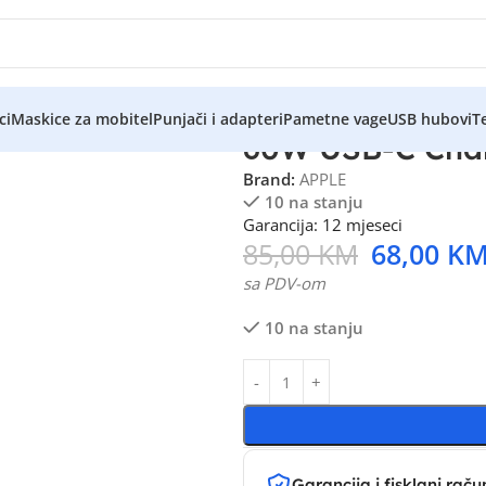
ci
Maskice za mobitel
Punjači i adapteri
Pametne vage
USB hubovi
Te
60W USB-C Char
Brand:
APPLE
10 na stanju
Garancija: 12 mjeseci
85,00
KM
68,00
K
sa PDV-om
10 na stanju
Garancija i fisklani raču