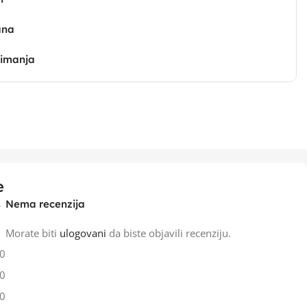
ana
zimanja
e
Nema recenzija
Morate biti
ulogovani
da biste objavili recenziju.
0
0
0