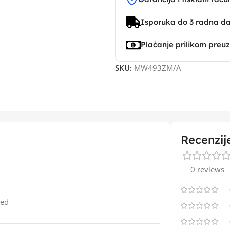
Isporuka do 3 radna d
Plaćanje prilikom preu
SKU:
MW493ZM/A
Recenzij
0 reviews
ied