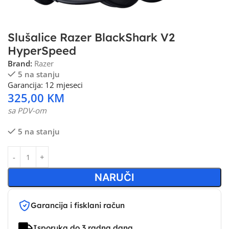
Slušalice Razer BlackShark V2
HyperSpeed
Brand:
Razer
5 na stanju
Garancija: 12 mjeseci
325,00
KM
sa PDV-om
5 na stanju
NARUČI
Garancija i fisklani račun
Isporuka do 3 radna dana