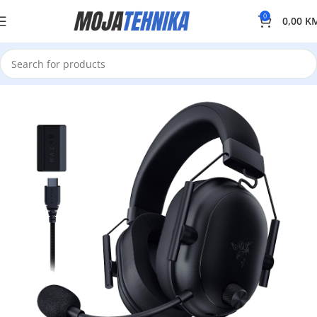
0
0,00
K