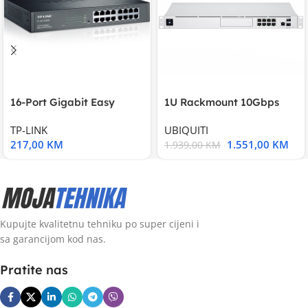
16-Port Gigabit Easy
1U Rackmount 10Gbps
Smart Switch, 16
UniFi Multi-Application
TP-LINK
UBIQUITI
217,00
KM
1.551,00
KM
1.939,00
KM
Kupujte kvalitetnu tehniku po super cijeni i
sa garancijom kod nas.
Pratite nas